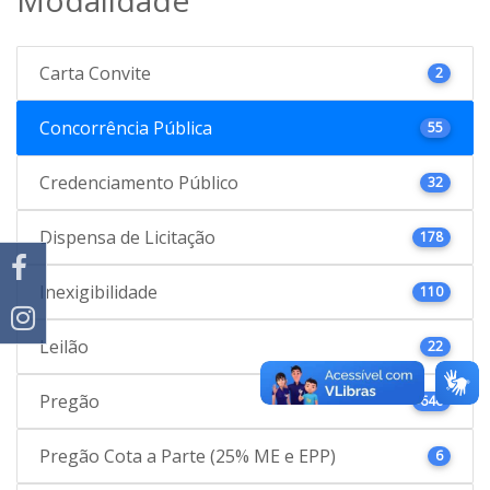
Carta Convite
2
Concorrência Pública
55
Credenciamento Público
32
Dispensa de Licitação
178
Inexigibilidade
110
Leilão
22
Pregão
646
Pregão Cota a Parte (25% ME e EPP)
6