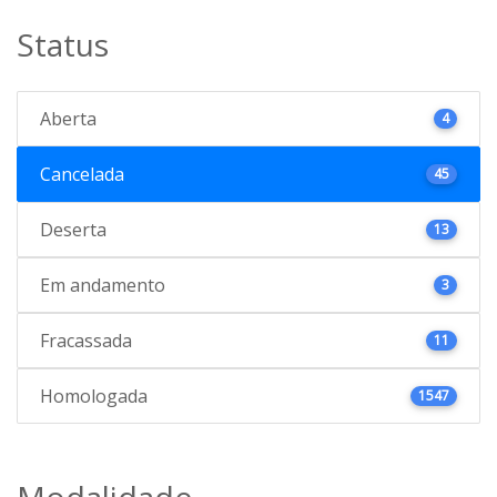
Status
Aberta
4
Cancelada
45
Deserta
13
Em andamento
3
Fracassada
11
Homologada
1547
Modalidade