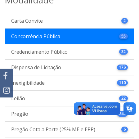
Carta Convite
2
Concorrência Pública
55
Credenciamento Público
32
Dispensa de Licitação
178
Inexigibilidade
110
Leilão
22
Pregão
646
Pregão Cota a Parte (25% ME e EPP)
6