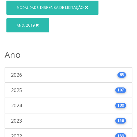
DISPENSA DE LICITAÇÃO
MODALIDADE:
2019
ANO:
Ano
2026
65
2025
107
2024
100
2023
156
2022
189