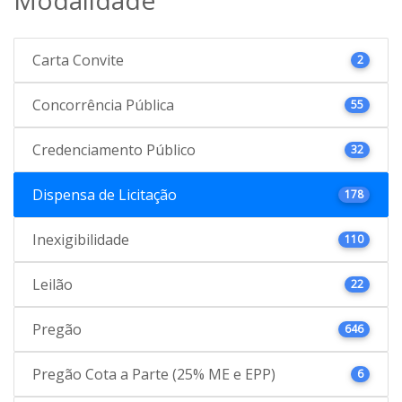
Carta Convite
2
Concorrência Pública
55
Credenciamento Público
32
Dispensa de Licitação
178
Inexigibilidade
110
Leilão
22
Pregão
646
Pregão Cota a Parte (25% ME e EPP)
6