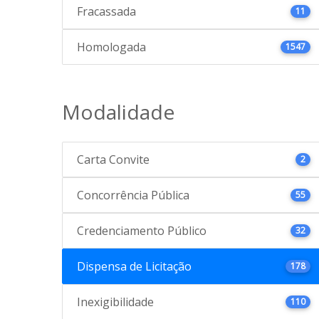
Fracassada
11
Homologada
1547
Modalidade
Carta Convite
2
Concorrência Pública
55
Credenciamento Público
32
Dispensa de Licitação
178
Inexigibilidade
110