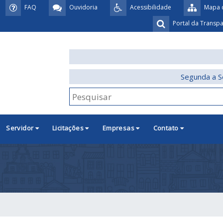
FAQ
Ouvidoria
Acessibilidade
Mapa d
Portal da Transp
Segunda a S
Servidor
Licitações
Empresas
Contato