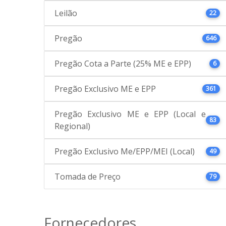
Leilão
22
Pregão
646
Pregão Cota a Parte (25% ME e EPP)
6
Pregão Exclusivo ME e EPP
361
Pregão Exclusivo ME e EPP (Local e
83
Regional)
Pregão Exclusivo Me/EPP/MEI (Local)
49
Tomada de Preço
79
Fornecedores