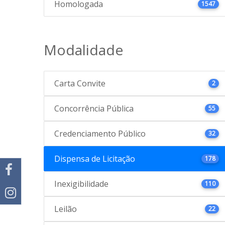
Homologada
1547
Modalidade
Carta Convite
2
Concorrência Pública
55
Credenciamento Público
32
Dispensa de Licitação
178
Inexigibilidade
110
Leilão
22