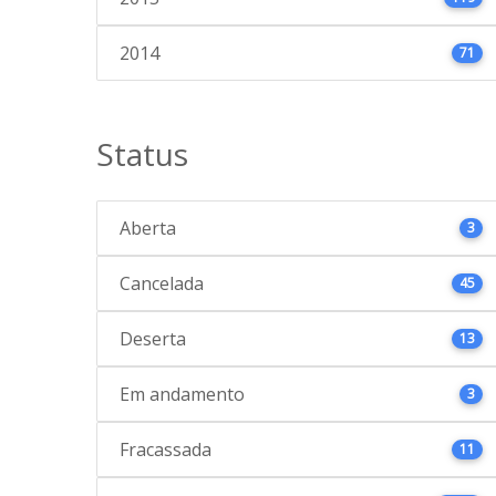
2014
71
Status
Aberta
3
Cancelada
45
Deserta
13
Em andamento
3
Fracassada
11