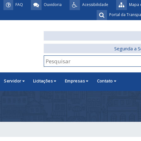
FAQ
Ouvidoria
Acessibilidade
Mapa d
Portal da Transp
Segunda a S
Servidor
Licitações
Empresas
Contato