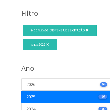
Filtro
DISPENSA DE LICITAÇÃO
MODALIDADE:
2025
ANO:
Ano
2026
64
2025
107
2024
100