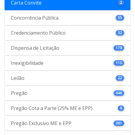
Carta Convite
2
Concorrência Pública
55
Credenciamento Público
32
Dispensa de Licitação
178
Inexigibilidade
110
Leilão
22
Pregão
646
Pregão Cota a Parte (25% ME e EPP)
6
Pregão Exclusivo ME e EPP
361