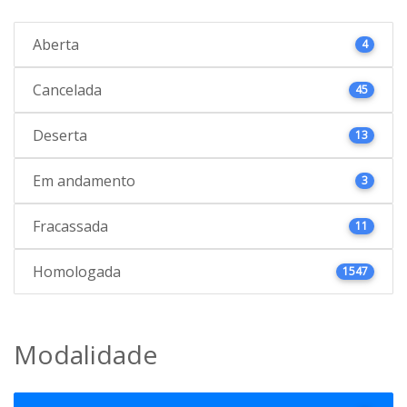
Aberta
4
Cancelada
45
Deserta
13
Em andamento
3
Fracassada
11
Homologada
1547
Modalidade