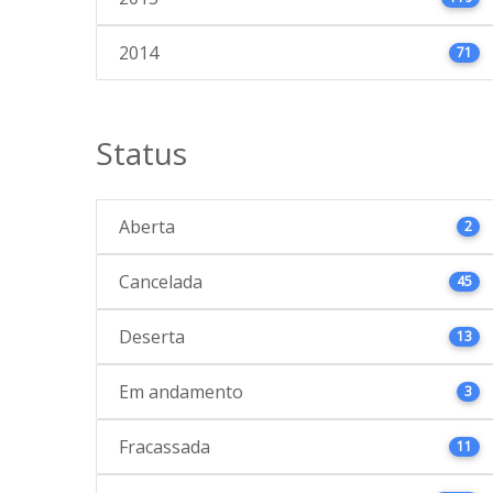
2014
71
Status
Aberta
2
Cancelada
45
Deserta
13
Em andamento
3
Fracassada
11