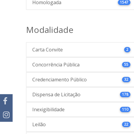
Homologada
1547
Modalidade
Carta Convite
2
Concorrência Pública
55
Credenciamento Público
32
Dispensa de Licitação
178
Inexigibilidade
110
Leilão
22