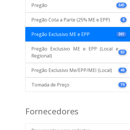
Pregão
645
Pregão Cota a Parte (25% ME e EPP)
6
Pregão Exclusivo ME e EPP
361
Pregão Exclusivo ME e EPP (Local e
83
Regional)
Pregão Exclusivo Me/EPP/MEI (Local)
48
Tomada de Preço
79
Fornecedores