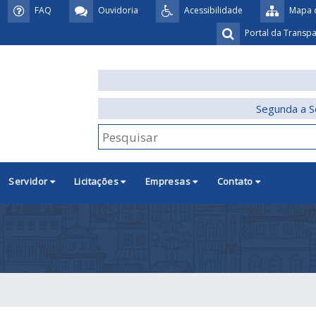
FAQ
Ouvidoria
Acessibilidade
Mapa d
Portal da Transp
Segunda a S
Servidor
Licitações
Empresas
Contato