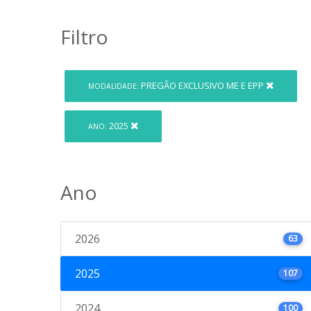
Filtro
PREGÃO EXCLUSIVO ME E EPP
MODALIDADE:
2025
ANO:
Ano
2026
63
2025
107
2024
100