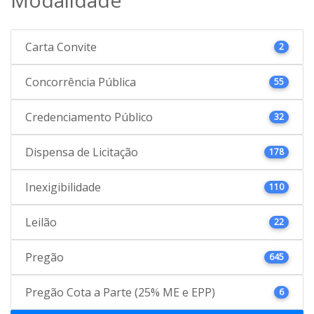
Carta Convite
2
Concorrência Pública
55
Credenciamento Público
32
Dispensa de Licitação
178
Inexigibilidade
110
Leilão
22
Pregão
645
Pregão Cota a Parte (25% ME e EPP)
6