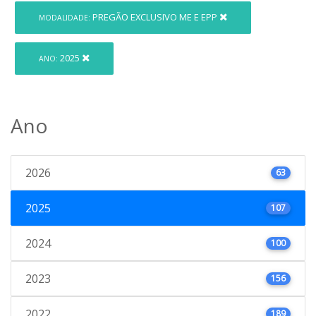
PREGÃO EXCLUSIVO ME E EPP
MODALIDADE:
2025
ANO:
Ano
2026
63
2025
107
2024
100
2023
156
2022
189