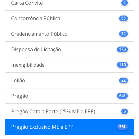
Carta Convite
2
Concorrência Pública
55
Credenciamento Público
32
Dispensa de Licitação
178
Inexigibilidade
110
Leilão
22
Pregão
645
Pregão Cota a Parte (25% ME e EPP)
6
Pregão Exclusivo ME e EPP
361