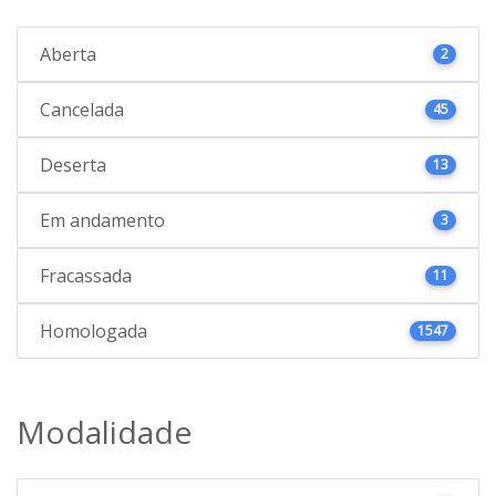
Aberta
2
Cancelada
45
Deserta
13
Em andamento
3
Fracassada
11
Homologada
1547
Modalidade