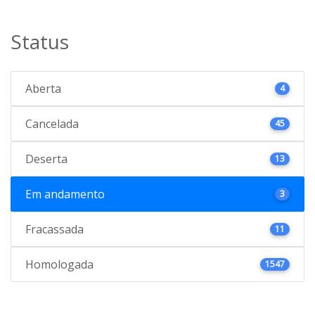
Status
Aberta
4
Cancelada
45
Deserta
13
Em andamento
3
Fracassada
11
Homologada
1547