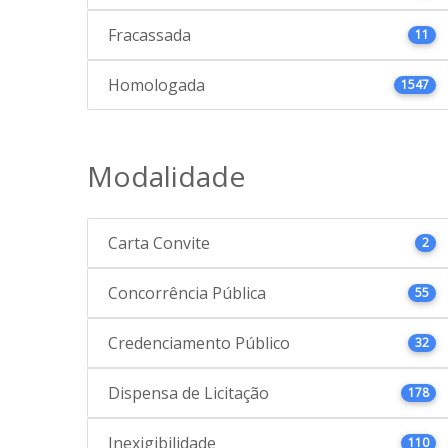
Fracassada
11
Homologada
1547
Modalidade
Carta Convite
2
Concorrência Pública
55
Credenciamento Público
32
Dispensa de Licitação
178
Inexigibilidade
110