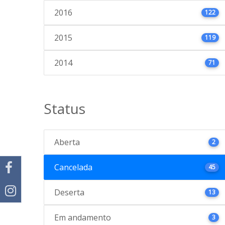
2016
122
2015
119
2014
71
Status
Aberta
2
Cancelada
45
Deserta
13
Em andamento
3