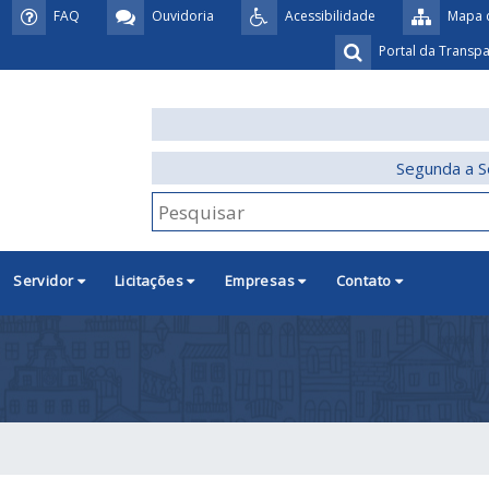
FAQ
Ouvidoria
Acessibilidade
Mapa d
Portal da Transp
Segunda a S
Servidor
Licitações
Empresas
Contato