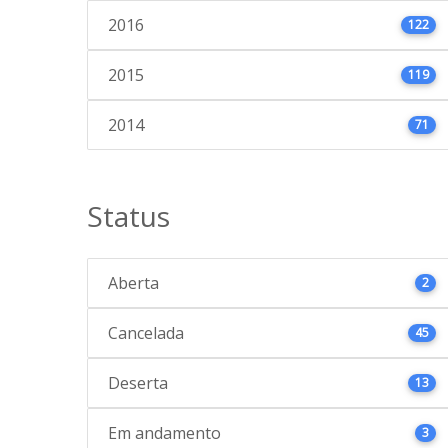
2016
122
2015
119
2014
71
Status
Aberta
2
Cancelada
45
Deserta
13
Em andamento
3