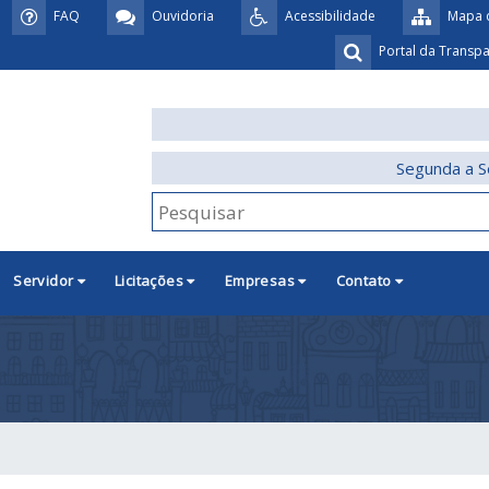
FAQ
Ouvidoria
Acessibilidade
Mapa d
Portal da Transp
Segunda a S
Servidor
Licitações
Empresas
Contato