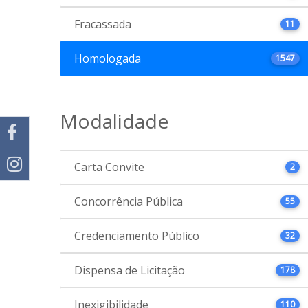
Fracassada
11
Homologada
1547
Modalidade
Carta Convite
2
Concorrência Pública
55
Credenciamento Público
32
Dispensa de Licitação
178
Inexigibilidade
110