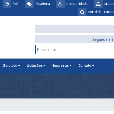
FAQ
Ouvidoria
Acessibilidade
Mapa d
Portal da Transp
Segunda a S
Servidor
Licitações
Empresas
Contato