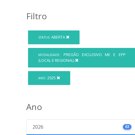
Filtro
ABERTA
STATUS:
PREGÃO EXCLUSIVO ME E EPP
MODALIDADE:
(LOCAL E REGIONAL)
2025
ANO:
Ano
2026
63