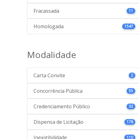
Fracassada
11
Homologada
1547
Modalidade
Carta Convite
2
Concorrência Pública
55
Credenciamento Público
32
Dispensa de Licitação
178
Inexigibilidade
110