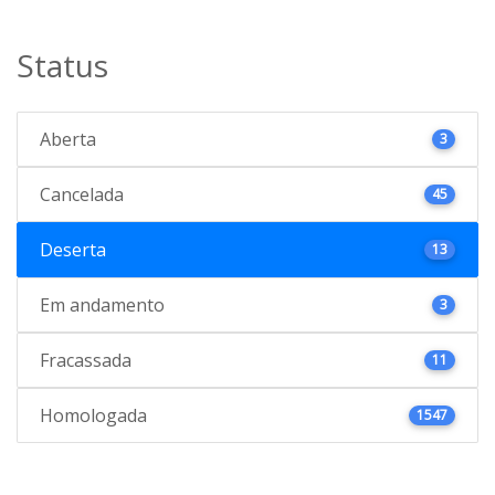
Status
Aberta
3
Cancelada
45
Deserta
13
Em andamento
3
Fracassada
11
Homologada
1547