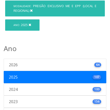
PREGÃO EXCLUSIVO ME E EPP (LOCAL E
MODALIDADE:
REGIONAL)
2025
ANO:
Ano
2026
64
2025
107
2024
100
2023
156