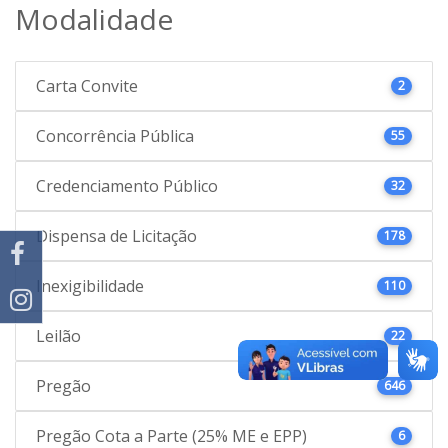
Modalidade
Carta Convite
2
Concorrência Pública
55
Credenciamento Público
32
Dispensa de Licitação
178
Inexigibilidade
110
Leilão
22
Pregão
646
Pregão Cota a Parte (25% ME e EPP)
6