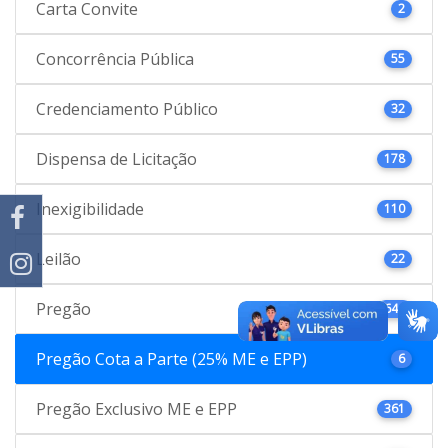
Carta Convite
2
Concorrência Pública
55
Credenciamento Público
32
Dispensa de Licitação
178
Inexigibilidade
110
Leilão
22
Pregão
646
Pregão Cota a Parte (25% ME e EPP)
6
Pregão Exclusivo ME e EPP
361