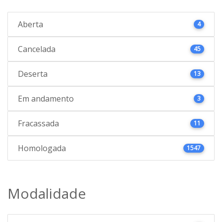
Aberta
4
Cancelada
45
Deserta
13
Em andamento
3
Fracassada
11
Homologada
1547
Modalidade