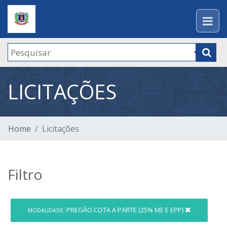
LICITAÇÕES
Home
Licitações
Filtro
PREGÃO COTA A PARTE (25% ME E EPP)
MODALIDADE: