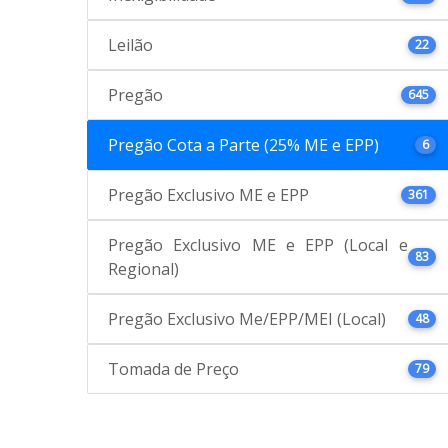
Leilão
22
Pregão
645
Pregão Cota a Parte (25% ME e EPP)
6
Pregão Exclusivo ME e EPP
361
Pregão Exclusivo ME e EPP (Local e
83
Regional)
Pregão Exclusivo Me/EPP/MEI (Local)
48
Tomada de Preço
79