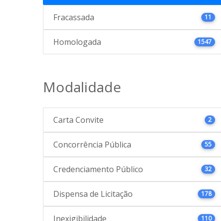
Fracassada
11
Homologada
1547
Modalidade
Carta Convite
2
Concorrência Pública
55
Credenciamento Público
32
Dispensa de Licitação
178
Inexigibilidade
110