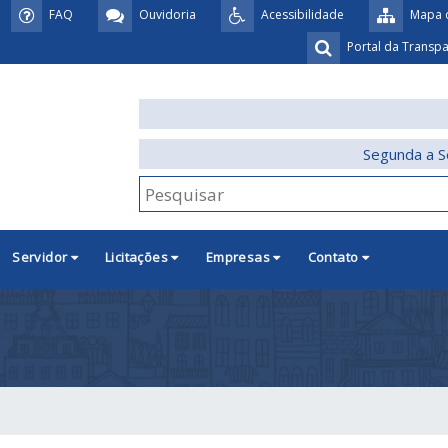
FAQ
Ouvidoria
Acessibilidade
Mapa d
Portal da Transp
Segunda a S
Servidor
Licitações
Empresas
Contato