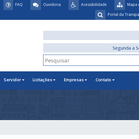
FAQ
Ouvidoria
Acessibilidade
Mapa d
Portal da Transp
Segunda a S
Servidor
Licitações
Empresas
Contato