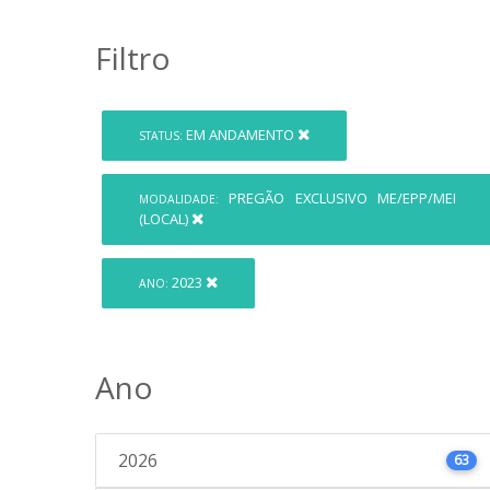
Filtro
EM ANDAMENTO
STATUS:
PREGÃO EXCLUSIVO ME/EPP/MEI
MODALIDADE:
(LOCAL)
2023
ANO:
Ano
2026
63