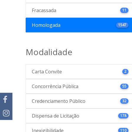
Fracassada
11
Homologada
1547
Modalidade
Carta Convite
2
Concorrência Pública
55
Credenciamento Público
32
Dispensa de Licitação
178
Inexigibilidade
110