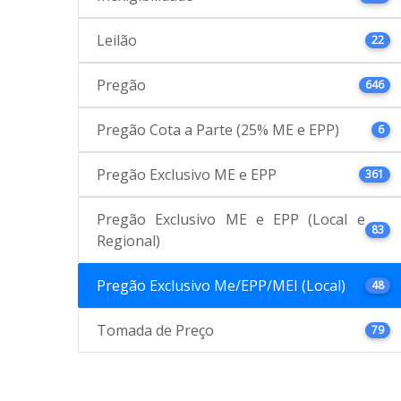
Leilão
22
Pregão
646
Pregão Cota a Parte (25% ME e EPP)
6
Pregão Exclusivo ME e EPP
361
Pregão Exclusivo ME e EPP (Local e
83
Regional)
Pregão Exclusivo Me/EPP/MEI (Local)
48
Tomada de Preço
79