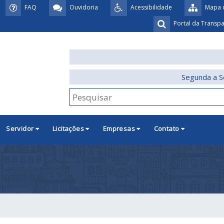
FAQ
Ouvidoria
Acessibilidade
Mapa d
Portal da Transp
Segunda a S
Servidor
Licitações
Empresas
Contato