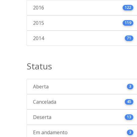
2016
122
2015
119
2014
71
Status
Aberta
3
Cancelada
45
Deserta
13
Em andamento
3