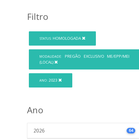
Filtro
HOMOLOGADA
STATUS:
PREGÃO EXCLUSIVO ME/EPP/MEI
MODALIDADE:
(LOCAL)
2023
ANO:
Ano
2026
64