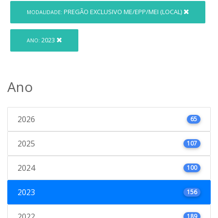
PREGÃO EXCLUSIVO ME/EPP/MEI (LOCAL)
MODALIDADE:
2023
ANO:
Ano
2026
65
2025
107
2024
100
2023
156
2022
189