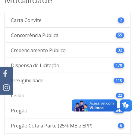
Carta Convite
2
Concorrência Pública
55
Credenciamento Público
32
Dispensa de Licitação
178
Inexigibilidade
110
Leilão
22
Pregão
646
Pregão Cota a Parte (25% ME e EPP)
6