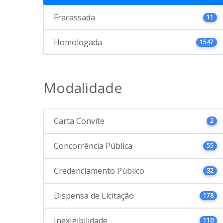
Fracassada
11
Homologada
1547
Modalidade
Carta Convite
2
Concorrência Pública
55
Credenciamento Público
32
Dispensa de Licitação
178
Inexigibilidade
110