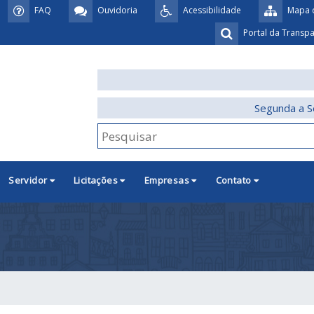
FAQ
Ouvidoria
Acessibilidade
Mapa d
Portal da Transp
Segunda a S
Servidor
Licitações
Empresas
Contato