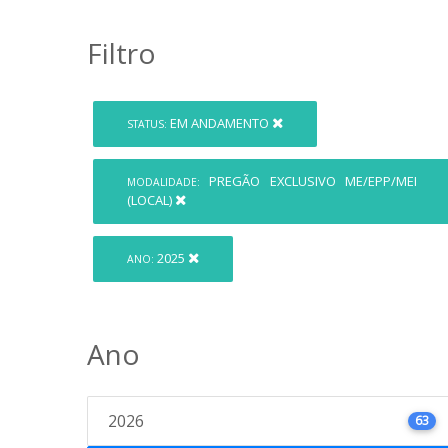
Filtro
EM ANDAMENTO
STATUS:
PREGÃO EXCLUSIVO ME/EPP/MEI
MODALIDADE:
(LOCAL)
2025
ANO:
Ano
2026
63