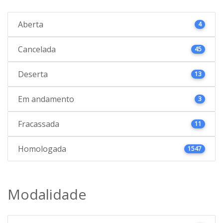
Aberta
4
Cancelada
45
Deserta
13
Em andamento
3
Fracassada
11
Homologada
1547
Modalidade