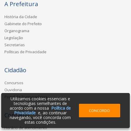
A Prefeitura
História da Cidade
Gabinete do Prefeito
Organograma
Legislação
Secretarias
Políticas de Privacidade
Cidadão
Concursos
Ouvidoria
Portal da Transparência
Utilizamos cookies essenciais e
tecnologias semelhantes de
acordo com a nossa
Política de
CONCORDO
Privacidade
e, ao continuar
Contatos
navegando, você concorda com
estas condições.
Horário de atendimento