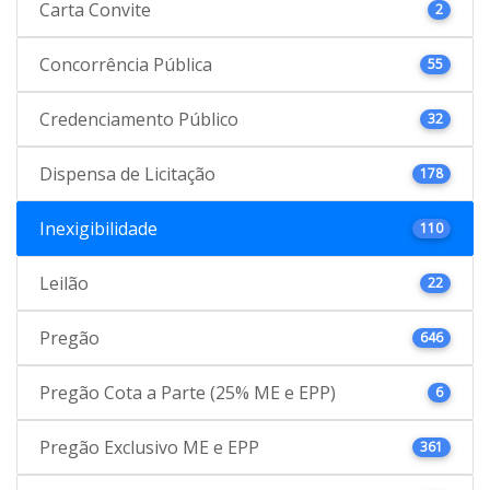
Carta Convite
2
Concorrência Pública
55
Credenciamento Público
32
Dispensa de Licitação
178
Inexigibilidade
110
Leilão
22
Pregão
646
Pregão Cota a Parte (25% ME e EPP)
6
Pregão Exclusivo ME e EPP
361