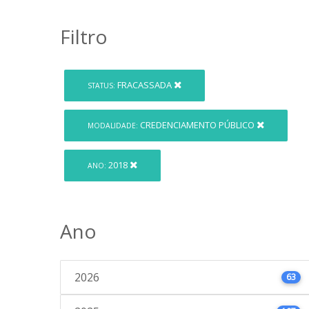
Filtro
FRACASSADA
STATUS:
CREDENCIAMENTO PÚBLICO
MODALIDADE:
2018
ANO:
Ano
2026
63