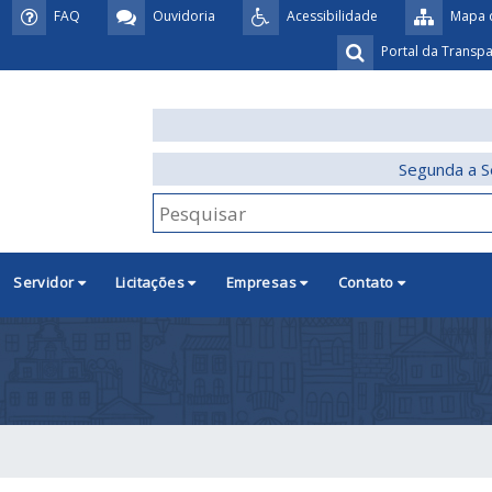
FAQ
Ouvidoria
Acessibilidade
Mapa d
Portal da Transp
Segunda a S
Servidor
Licitações
Empresas
Contato