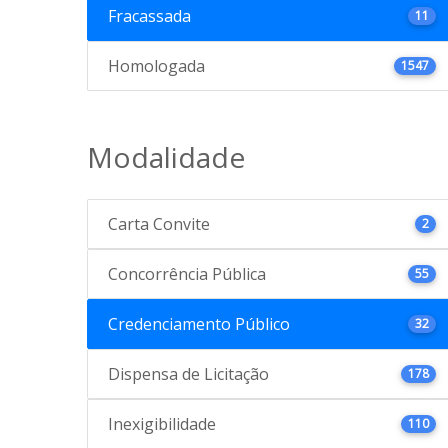
Fracassada
11
Homologada
1547
Modalidade
Carta Convite
2
Concorrência Pública
55
Credenciamento Público
32
Dispensa de Licitação
178
Inexigibilidade
110