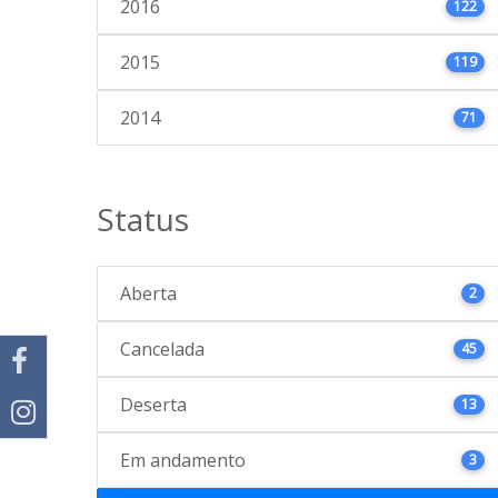
2016
122
2015
119
2014
71
Status
Aberta
2
Cancelada
45
Deserta
13
Em andamento
3