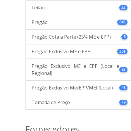
Leilão
22
Pregão
645
Pregão Cota a Parte (25% ME e EPP)
6
Pregão Exclusivo ME e EPP
361
Pregão Exclusivo ME e EPP (Local e
83
Regional)
Pregão Exclusivo Me/EPP/MEI (Local)
48
Tomada de Preço
79
Fornecedores