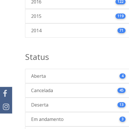
2016
122
2015
119
2014
71
Status
Aberta
4
Cancelada
45
Deserta
13
Em andamento
3