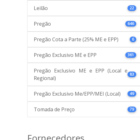
Leilão
22
Pregão
646
Pregão Cota a Parte (25% ME e EPP)
6
Pregão Exclusivo ME e EPP
361
Pregão Exclusivo ME e EPP (Local e
83
Regional)
Pregão Exclusivo Me/EPP/MEI (Local)
49
Tomada de Preço
79
Fornecedores