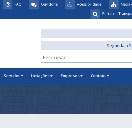
FAQ
Ouvidoria
Acessibilidade
Mapa d
Portal da Transp
Segunda a S
Servidor
Licitações
Empresas
Contato