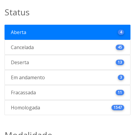
Status
Aberta
4
Cancelada
45
Deserta
13
Em andamento
3
Fracassada
11
Homologada
1547
Modalidade