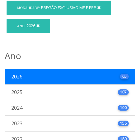
PREGÃO EXCLUSIVO ME E EPP
MODALIDADE:
2026
ANO:
Ano
2026
65
2025
107
2024
100
2023
156
2022
189