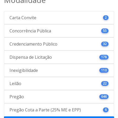
Carta Convite
2
Concorrência Pública
55
Credenciamento Público
32
Dispensa de Licitação
178
Inexigibilidade
110
Leilão
22
Pregão
646
Pregão Cota a Parte (25% ME e EPP)
6