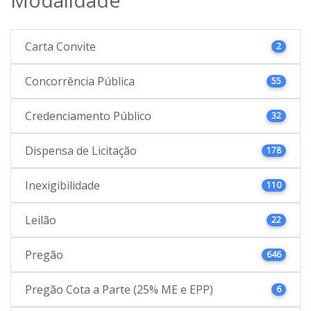
Carta Convite
2
Concorrência Pública
55
Credenciamento Público
32
Dispensa de Licitação
178
Inexigibilidade
110
Leilão
22
Pregão
646
Pregão Cota a Parte (25% ME e EPP)
6