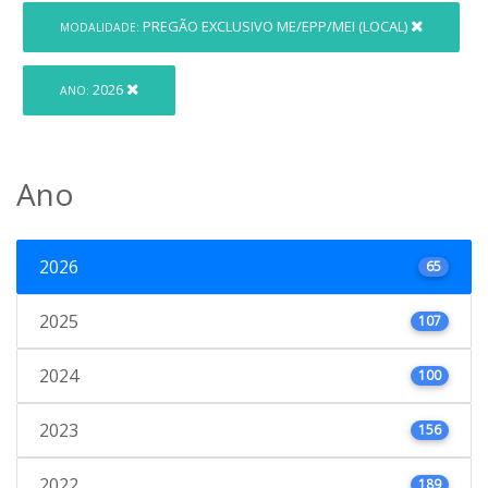
PREGÃO EXCLUSIVO ME/EPP/MEI (LOCAL)
MODALIDADE:
2026
ANO:
Ano
2026
65
2025
107
2024
100
2023
156
2022
189