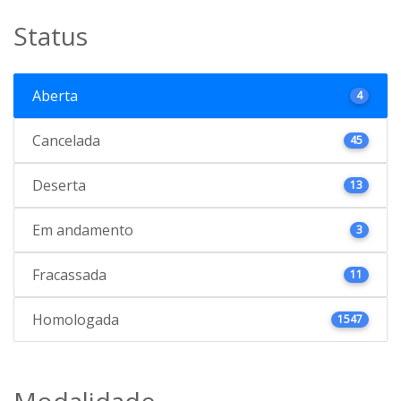
Status
Aberta
4
Cancelada
45
Deserta
13
Em andamento
3
Fracassada
11
Homologada
1547
Modalidade