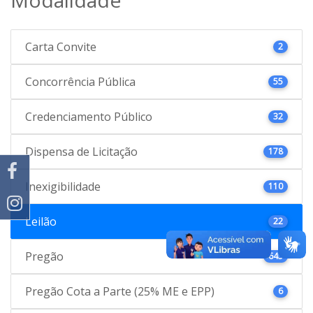
Carta Convite
2
Concorrência Pública
55
Credenciamento Público
32
Dispensa de Licitação
178
Inexigibilidade
110
Leilão
22
Pregão
645
Pregão Cota a Parte (25% ME e EPP)
6