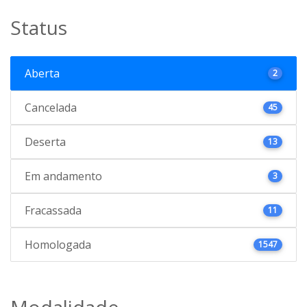
Status
Aberta
2
Cancelada
45
Deserta
13
Em andamento
3
Fracassada
11
Homologada
1547
Modalidade