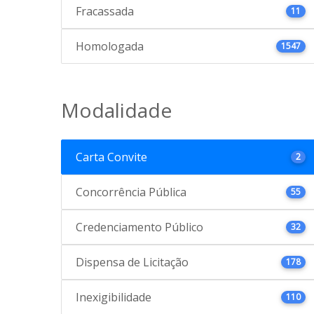
Fracassada
11
Homologada
1547
Modalidade
Carta Convite
2
Concorrência Pública
55
Credenciamento Público
32
Dispensa de Licitação
178
Inexigibilidade
110