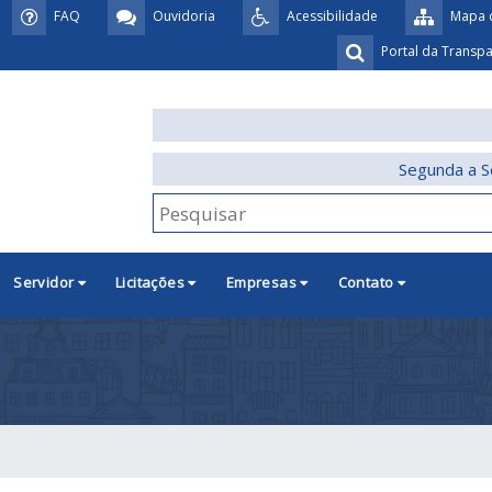
FAQ
Ouvidoria
Acessibilidade
Mapa d
Portal da Transp
Segunda a S
Servidor
Licitações
Empresas
Contato