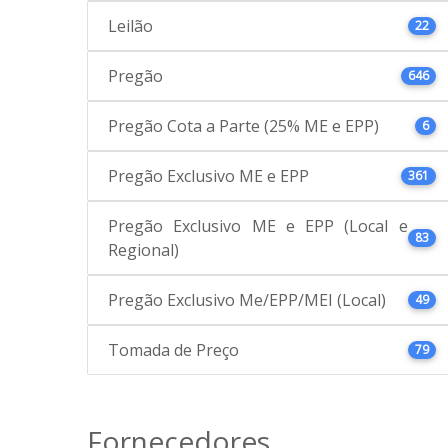
Leilão
22
Pregão
646
Pregão Cota a Parte (25% ME e EPP)
6
Pregão Exclusivo ME e EPP
361
Pregão Exclusivo ME e EPP (Local e
83
Regional)
Pregão Exclusivo Me/EPP/MEI (Local)
49
Tomada de Preço
79
Fornecedores