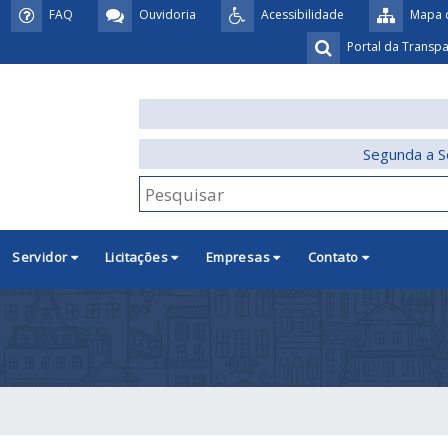
FAQ
Ouvidoria
Acessibilidade
Mapa d
Portal da Transp
Segunda a S
Servidor
Licitações
Empresas
Contato