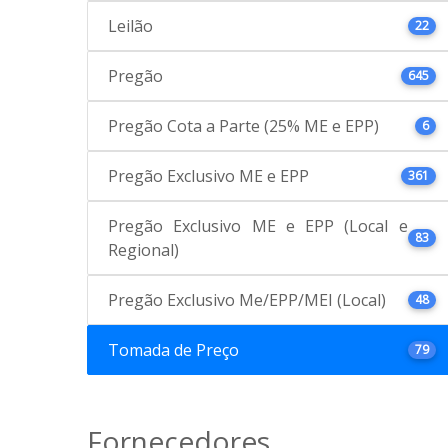
Leilão
22
Pregão
645
Pregão Cota a Parte (25% ME e EPP)
6
Pregão Exclusivo ME e EPP
361
Pregão Exclusivo ME e EPP (Local e
83
Regional)
Pregão Exclusivo Me/EPP/MEI (Local)
48
Tomada de Preço
79
Fornecedores