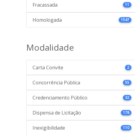
Fracassada
11
Homologada
1547
Modalidade
Carta Convite
2
Concorrência Pública
55
Credenciamento Público
32
Dispensa de Licitação
178
Inexigibilidade
110