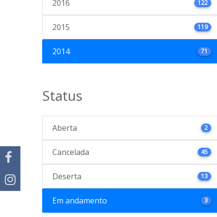
2016
122
2015
119
2014
71
Status
Aberta
2
Cancelada
45
Deserta
13
Em andamento
3