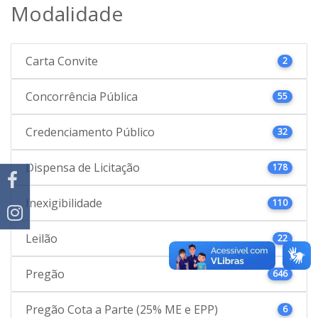
Modalidade
Carta Convite
2
Concorrência Pública
55
Credenciamento Público
32
Dispensa de Licitação
178
Inexigibilidade
110
Leilão
22
Pregão
646
Pregão Cota a Parte (25% ME e EPP)
6