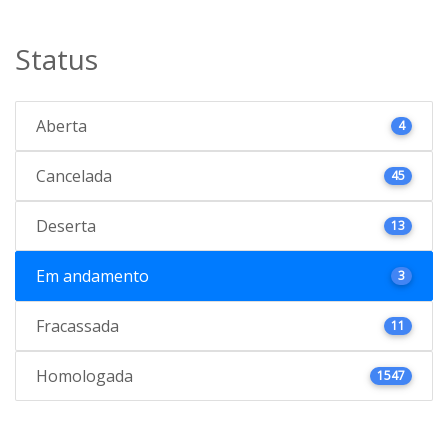
Status
Aberta
4
Cancelada
45
Deserta
13
Em andamento
3
Fracassada
11
Homologada
1547