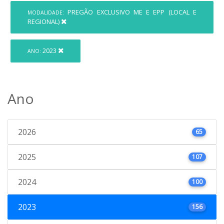
PREGÃO EXCLUSIVO ME E EPP (LOCAL E
MODALIDADE:
REGIONAL)
2023
ANO:
Ano
2026
65
2025
107
2024
100
2023
156