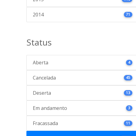
2014
71
Status
Aberta
4
Cancelada
45
Deserta
13
Em andamento
3
Fracassada
11