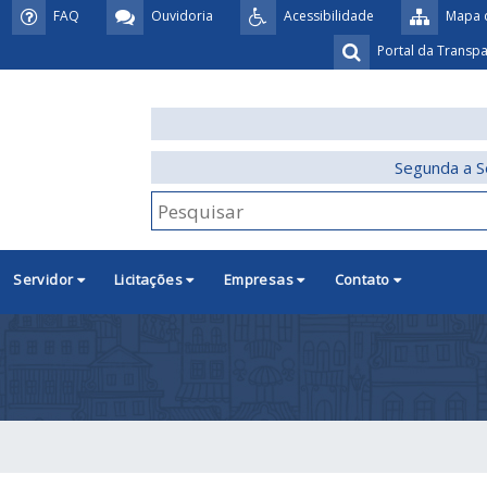
FAQ
Ouvidoria
Acessibilidade
Mapa d
Portal da Transp
Segunda a S
Servidor
Licitações
Empresas
Contato