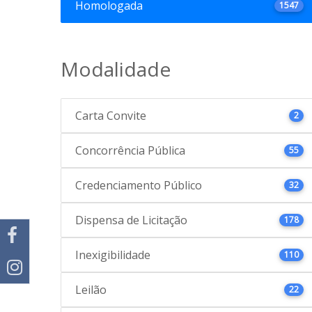
Homologada
1547
Modalidade
Carta Convite
2
Concorrência Pública
55
Credenciamento Público
32
Dispensa de Licitação
178
Inexigibilidade
110
Leilão
22