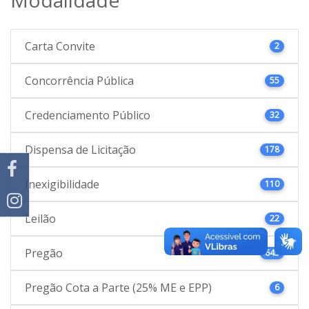
Carta Convite
2
Concorrência Pública
55
Credenciamento Público
32
Dispensa de Licitação
178
Inexigibilidade
110
Leilão
22
Pregão
645
Pregão Cota a Parte (25% ME e EPP)
6