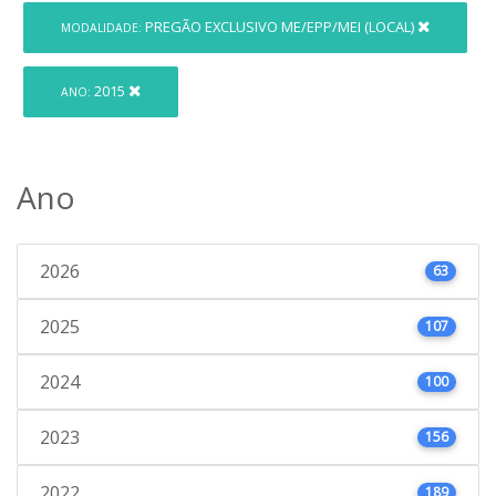
PREGÃO EXCLUSIVO ME/EPP/MEI (LOCAL)
MODALIDADE:
2015
ANO:
Ano
2026
63
2025
107
2024
100
2023
156
2022
189