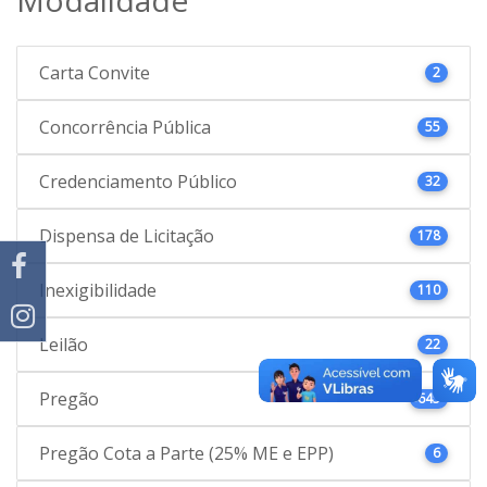
Carta Convite
2
Concorrência Pública
55
Credenciamento Público
32
Dispensa de Licitação
178
Inexigibilidade
110
Leilão
22
Pregão
645
Pregão Cota a Parte (25% ME e EPP)
6