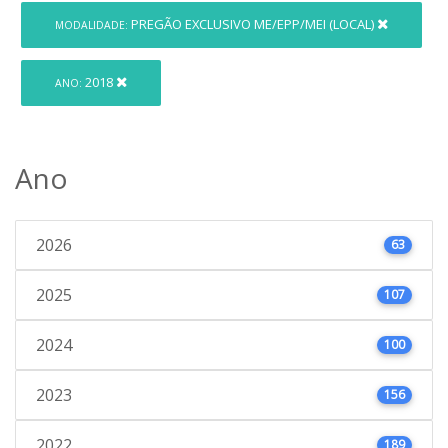
PREGÃO EXCLUSIVO ME/EPP/MEI (LOCAL)
MODALIDADE:
2018
ANO:
Ano
2026
63
2025
107
2024
100
2023
156
2022
189