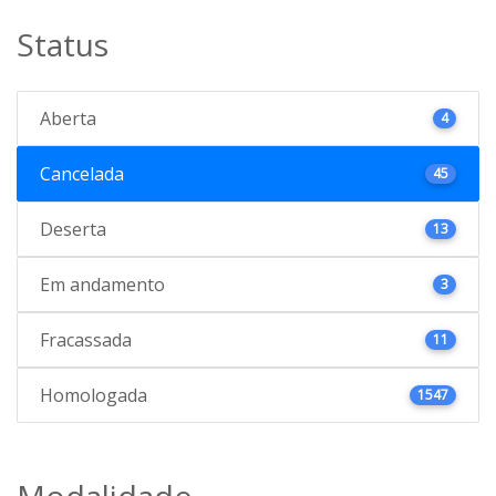
Status
Aberta
4
Cancelada
45
Deserta
13
Em andamento
3
Fracassada
11
Homologada
1547
Modalidade