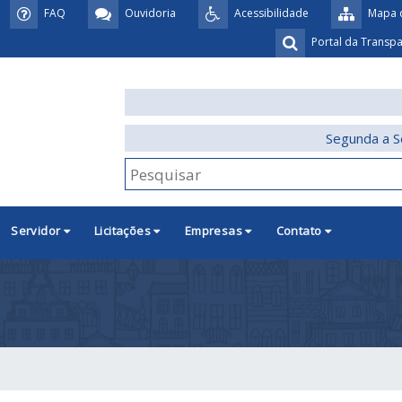
FAQ
Ouvidoria
Acessibilidade
Mapa d
Portal da Transp
Segunda a S
Servidor
Licitações
Empresas
Contato