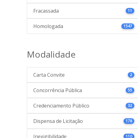
Fracassada
11
Homologada
1547
Modalidade
Carta Convite
2
Concorrência Pública
55
Credenciamento Público
32
Dispensa de Licitação
178
Inexigibilidade
110