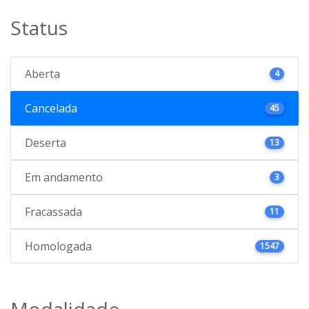
Status
Aberta
4
Cancelada
45
Deserta
13
Em andamento
3
Fracassada
11
Homologada
1547
Modalidade