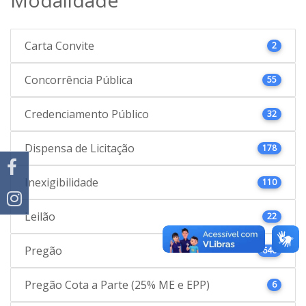
Carta Convite
2
Concorrência Pública
55
Credenciamento Público
32
Dispensa de Licitação
178
Inexigibilidade
110
Leilão
22
Pregão
646
Pregão Cota a Parte (25% ME e EPP)
6