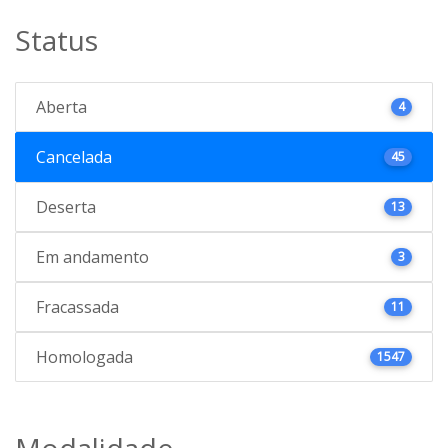
Status
Aberta
4
Cancelada
45
Deserta
13
Em andamento
3
Fracassada
11
Homologada
1547
Modalidade