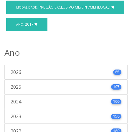
PREGÃO EXCLUSIVO ME/EPP/MEI (LOCAL)
MODALIDADE:
2017
ANO:
Ano
2026
65
2025
107
2024
100
2023
156
2022
189