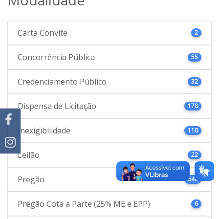
Carta Convite
2
Concorrência Pública
55
Credenciamento Público
32
Dispensa de Licitação
178
Inexigibilidade
110
Leilão
22
Pregão
646
Pregão Cota a Parte (25% ME e EPP)
6