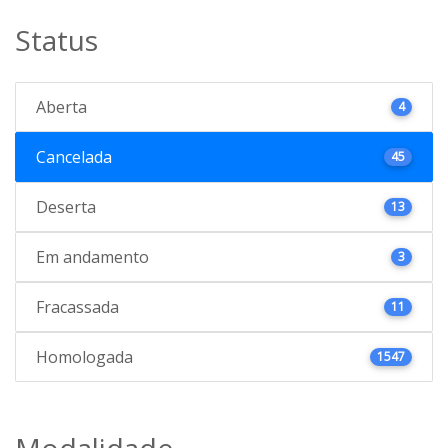
Status
Aberta
4
Cancelada
45
Deserta
13
Em andamento
3
Fracassada
11
Homologada
1547
Modalidade