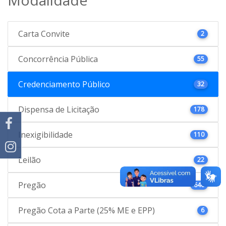
Carta Convite
2
Concorrência Pública
55
Credenciamento Público
32
Dispensa de Licitação
178
Inexigibilidade
110
Leilão
22
Pregão
646
Pregão Cota a Parte (25% ME e EPP)
6