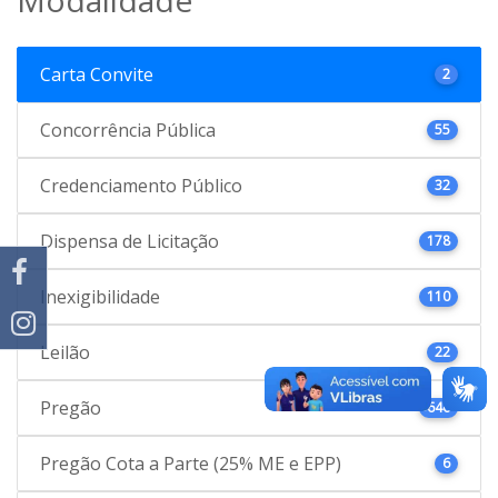
Carta Convite
2
Concorrência Pública
55
Credenciamento Público
32
Dispensa de Licitação
178
Inexigibilidade
110
Leilão
22
Pregão
646
Pregão Cota a Parte (25% ME e EPP)
6