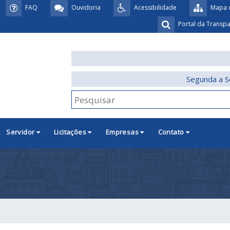
FAQ
Ouvidoria
Acessibilidade
Mapa d
Portal da Transp
Segunda a S
Servidor
Licitações
Empresas
Contato