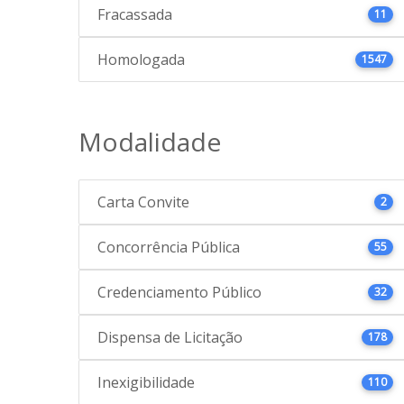
Fracassada
11
Homologada
1547
Modalidade
Carta Convite
2
Concorrência Pública
55
Credenciamento Público
32
Dispensa de Licitação
178
Inexigibilidade
110