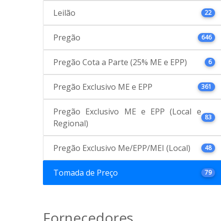
Leilão
22
Pregão
646
Pregão Cota a Parte (25% ME e EPP)
6
Pregão Exclusivo ME e EPP
361
Pregão Exclusivo ME e EPP (Local e
83
Regional)
Pregão Exclusivo Me/EPP/MEI (Local)
48
Tomada de Preço
79
Fornecedores