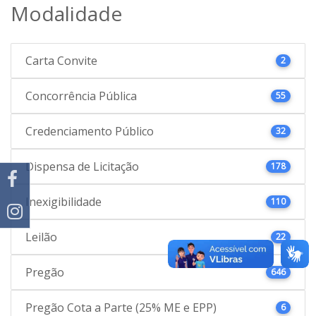
Modalidade
Carta Convite
2
Concorrência Pública
55
Credenciamento Público
32
Dispensa de Licitação
178
Inexigibilidade
110
Leilão
22
Pregão
646
Pregão Cota a Parte (25% ME e EPP)
6