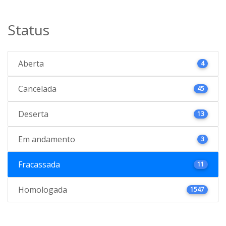
Status
Aberta
4
Cancelada
45
Deserta
13
Em andamento
3
Fracassada
11
Homologada
1547