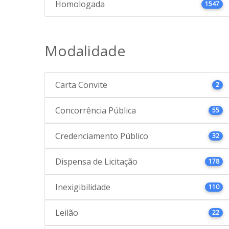
Homologada
1547
Modalidade
Carta Convite
2
Concorrência Pública
55
Credenciamento Público
32
Dispensa de Licitação
178
Inexigibilidade
110
Leilão
22