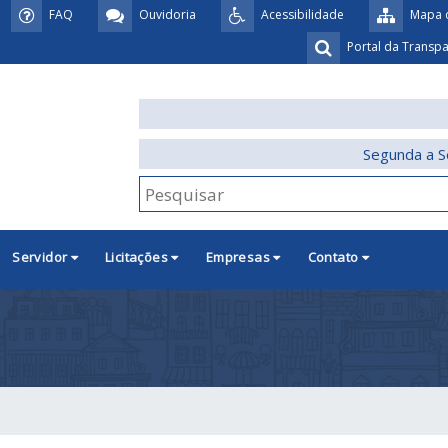
FAQ
Ouvidoria
Acessibilidade
Mapa d
Portal da Transp
Segunda a S
Servidor
Licitações
Empresas
Contato