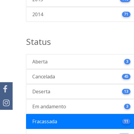
2014
71
Status
Aberta
3
Cancelada
45
Deserta
13
Em andamento
3
Fracassada
11