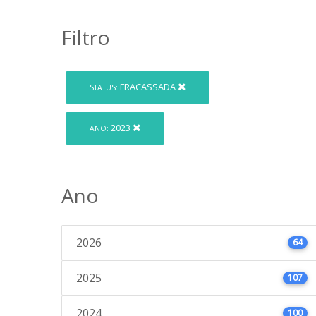
Filtro
FRACASSADA
STATUS:
2023
ANO:
Ano
2026
64
2025
107
2024
100