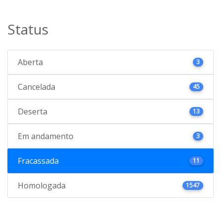
Status
Aberta
3
Cancelada
45
Deserta
13
Em andamento
3
Fracassada
11
Homologada
1547