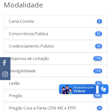
Modalidade
Carta Convite
2
Concorrência Pública
55
Credenciamento Público
32
Dispensa de Licitação
178
Inexigibilidade
110
Leilão
22
Pregão
646
Pregão Cota a Parte (25% ME e EPP)
6