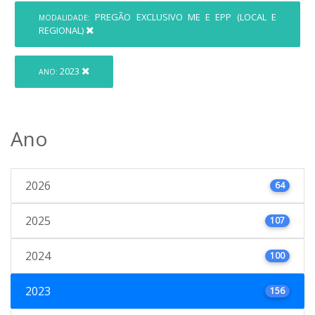
PREGÃO EXCLUSIVO ME E EPP (LOCAL E
MODALIDADE:
REGIONAL)
2023
ANO:
Ano
2026
64
2025
107
2024
100
2023
156