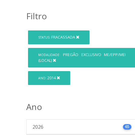
Filtro
FRACASSADA
STATUS:
PREGÃO EXCLUSIVO ME/EPP/MEI
MODALIDADE:
(LOCAL)
2014
ANO:
Ano
2026
65