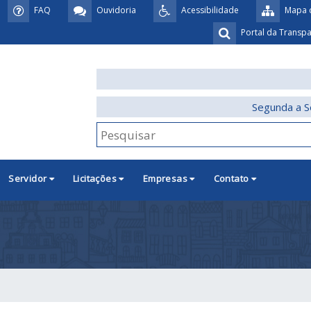
FAQ
Ouvidoria
Acessibilidade
Mapa d
Portal da Transp
Segunda a S
Servidor
Licitações
Empresas
Contato