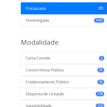
Fracassada
11
Homologada
1547
Modalidade
Carta Convite
2
Concorrência Pública
55
Credenciamento Público
32
Dispensa de Licitação
178
Inexigibilidade
110