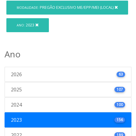
PREGÃO EXCLUSIVO ME/EPP/MEI (LOCAL)
MODALIDADE:
2023
ANO:
Ano
2026
63
2025
107
2024
100
2023
156
2022
189