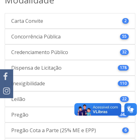
Carta Convite
2
Concorrência Pública
55
Credenciamento Público
32
Dispensa de Licitação
178
Inexigibilidade
110
Leilão
22
Pregão
645
Pregão Cota a Parte (25% ME e EPP)
6