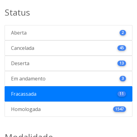
Status
Aberta
2
Cancelada
45
Deserta
13
Em andamento
3
Fracassada
11
Homologada
1547
Modalidade