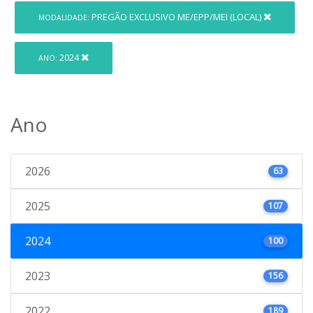
PREGÃO EXCLUSIVO ME/EPP/MEI (LOCAL)
MODALIDADE:
2024
ANO:
Ano
2026
63
2025
107
2024
100
2023
156
2022
189