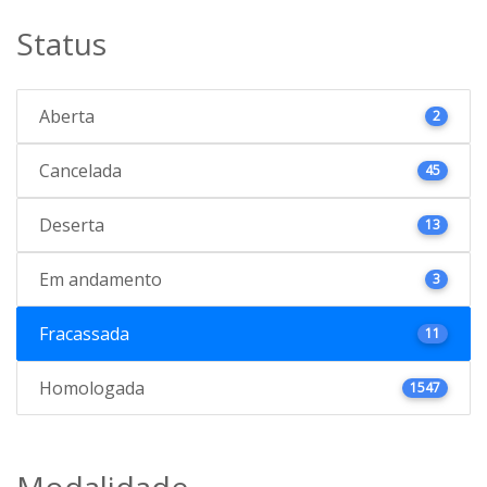
Status
Aberta
2
Cancelada
45
Deserta
13
Em andamento
3
Fracassada
11
Homologada
1547
Modalidade