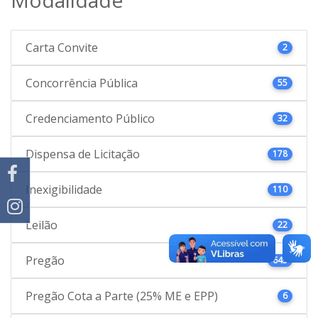
Carta Convite
2
Concorrência Pública
55
Credenciamento Público
32
Dispensa de Licitação
178
Inexigibilidade
110
Leilão
22
Pregão
645
Pregão Cota a Parte (25% ME e EPP)
6