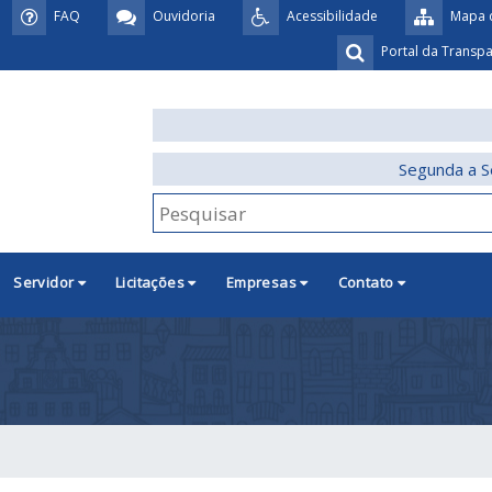
FAQ
Ouvidoria
Acessibilidade
Mapa d
Portal da Transp
Segunda a S
Servidor
Licitações
Empresas
Contato