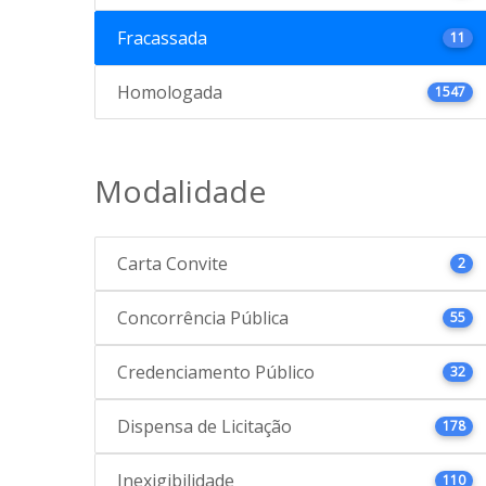
Fracassada
11
Homologada
1547
Modalidade
Carta Convite
2
Concorrência Pública
55
Credenciamento Público
32
Dispensa de Licitação
178
Inexigibilidade
110