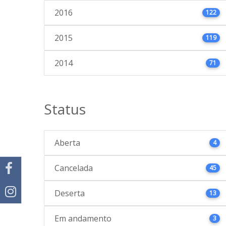
2016
122
2015
119
2014
71
Status
Aberta
4
Cancelada
45
Deserta
13
Em andamento
3