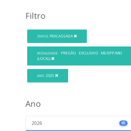
Filtro
FRACASSADA
STATUS:
PREGÃO EXCLUSIVO ME/EPP/MEI
MODALIDADE:
(LOCAL)
2025
ANO:
Ano
2026
65