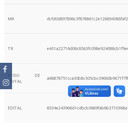
MR
dcfd0d897896c3f878861c2e126894386faf2
TR
e431a22716d06c8563fc098e924088cb1f9e
AVISO DE
a68878751cca30b8c305cbc39660b9671f7f
EDITAL
EDITAL
8534e243966d1cdbcb3889fab6b3710368a