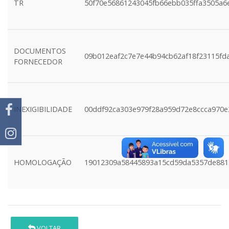
TR
50f70e56861243045fb66ebb035ffa3505a6
DOCUMENTOS
09b012eaf2c7e7e44b94cb62af18f23115fd
FORNECEDOR
INEXIGIBILIDADE
00ddf92ca303e979f28a959d72e8ccca970e
HOMOLOGAÇÃO
19012309a58445893a15cd59da5357de881
VOLTAR