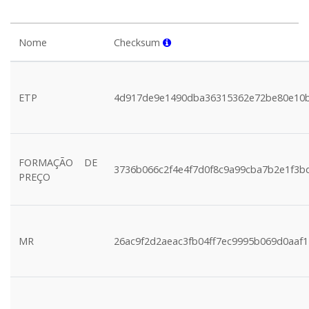
Nome
Checksum
ETP
4d917de9e1490dba36315362e72be80e10
FORMAÇÃO DE
3736b066c2f4e4f7d0f8c9a99cba7b2e1f3b
PREÇO
MR
26ac9f2d2aeac3fb04ff7ec9995b069d0aaf1