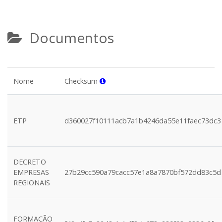
Documentos
Nome
Checksum
ETP
d360027f10111acb7a1b4246da55e11faec73dc3
DECRETO
EMPRESAS
27b29cc590a79cacc57e1a8a7870bf572dd83c5d
REGIONAIS
FORMAÇÃO