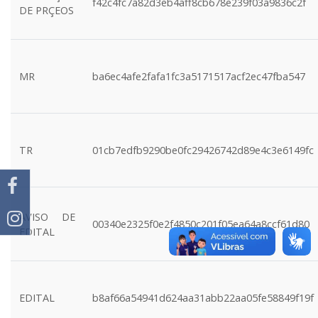
f42c4fc7a82d3eb4aff8cb678e239f03a9836c2f
DE PRÇEOS
MR
ba6ec4afe2fafa1fc3a5171517acf2ec47fba547
TR
01cb7edfb9290be0fc29426742d89e4c3e6149fc
AVISO DE
00340e2325f0e2f4850c201f05ea64a8ccf61d80
EDITAL
EDITAL
b8af66a54941d624aa31abb22aa05fe58849f19f