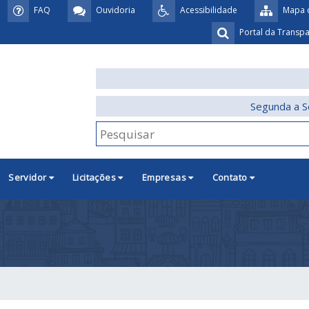
FAQ
Ouvidoria
Acessibilidade
Mapa d
Portal da Transp
Segunda a S
Servidor
Licitações
Empresas
Contato