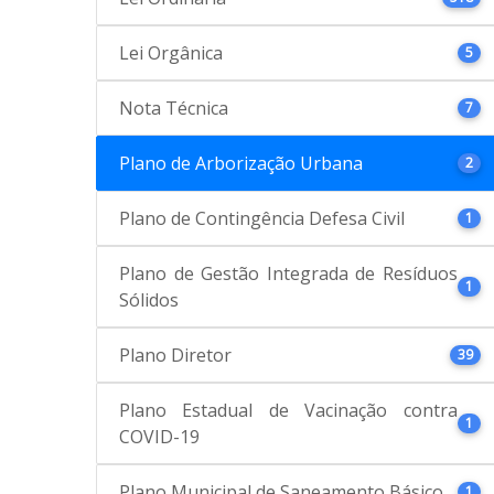
Lei Orgânica
5
Nota Técnica
7
Plano de Arborização Urbana
2
Plano de Contingência Defesa Civil
1
Plano de Gestão Integrada de Resíduos
1
Sólidos
Plano Diretor
39
Plano Estadual de Vacinação contra
1
COVID-19
Plano Municipal de Saneamento Básico
1