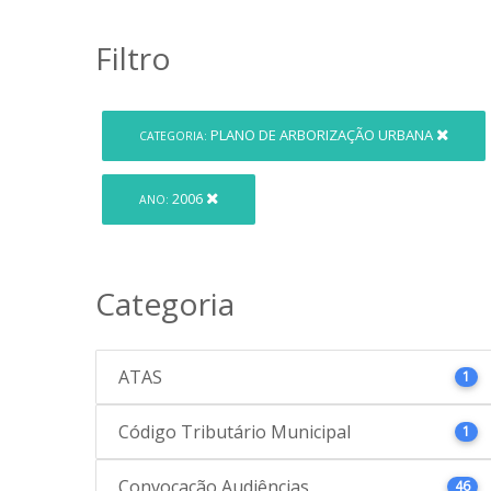
Filtro
PLANO DE ARBORIZAÇÃO URBANA
CATEGORIA:
2006
ANO:
Categoria
ATAS
1
Código Tributário Municipal
1
Convocação Audiências
46