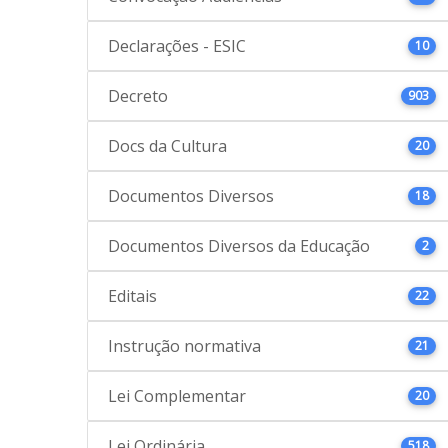
Declarações - ESIC
10
Decreto
903
Docs da Cultura
20
Documentos Diversos
18
Documentos Diversos da Educação
2
Editais
22
Instrução normativa
21
Lei Complementar
20
Lei Ordinária
518